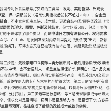
我国专利体系里最常打交道的三类是：
发明、实用新型、外观设
审查
，保护周期最长（通常说到授权后最长不超过
20年），含金量
结合
，不走实审但审查快、成本低，更适合结构类
/硬件类改进（常
觉层面的形状、图案、色彩及其结合
，偏市场辨识度、包装与防仿
赢”的不是你拿了哪个类型，而是
申请日之前有没有公开、权利要求
众号、
GitHub、朋友圈甚至对内培训里提前把要点“亮”出去，新颖
就能绕开，写得太宽又容易被现有技术击落、拖延到融资期最敏感
理
。
是三步走：
先检索与
FTO初筛→再分层布局→最后用诉讼/无效思维
能不能申请、会不会撞别人、哪些点值得保护”先算明白：把产品卖点
些点值得发明硬扛，哪些点用实用新型补速度，哪些外观/UI交互走
判断，避免在别人的专利丛林里扩产扩得太猛。第二步是“别把所有弹
河，迭代快的机械/结构走实用新型抢时间，包装与展示侧做外观，必
展示端）分别锁住。第三步最容易被忽略：等市场出现摩擦或你想进大
拿、侵权比对是否清晰、说明书是否足够支持、是否留下“对方容易
那点撰写预算，往往变成了后期的改线成本或议价劣势
。