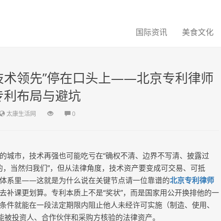
国际资讯
美食文化
技术领先”停在口头上——北京专利律师
专利布局与避坑
太康生活网
0
的城市，技术再强也可能吃亏在
“确权不清、边界不写清、披露过
的，当然归我们”，但从法律角度，
技术资产要变成可交易、可抵
体系里——这就是为什么说在关键节点请一位靠谱的
北京专利律师
去补课更划算。专利本质上不是
“奖状”，而是国家用
公开换排他
的一
条件就能在一段法定期限内阻止他人未经许可实施（制造、使用、
成能被投资人、合作伙伴和采购方核验的
法律资产。