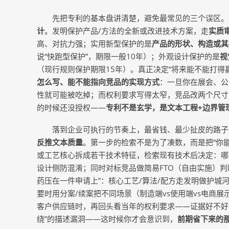
先把专利的基本盘讲清楚，避免最常见的三个误区。
计
。发明保护产品
/方法的全新或改进技术方案，走
实质
高、对抗力强；实用新型保护的是
产品的形状、构造或其
说“快跑型保护”，期限一般10年）；外观设计保护的是
视
（现行规则保护期限
15年）。真正决定“将来能不能打得
怎么写、能不能指向竞品的实现方式
：一旦你在展会、公
性就可能被吃掉；而权利要求写得太窄，竞品改两个尺寸
的时候还没授权——
专利不是玄学，是文本工程
+边界管
落到企业可执行的节奏上，最省钱、最少扯皮的路子
反推文本质量
。第一步的检索不是为了凑数，而是把
“你
或工艺核心拆成若干技术特征，检索现有技术后决定：哪
设计侧防混淆；同时对标竞品做简易FTO（自由实施）
药压在一件申请上”：核心工艺/算法/配方走发明做护城
要时用分案/续案把不同场景（制造端vs使用端vs电商
客户供应链时，再回头看当年的权利要求——证据好不好
绕”的描述漏洞——这时候你才会意识到，
前期省下来的