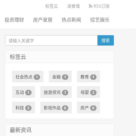
标签云
读者墙
RSS订阅
投资理财
房产家居
热点新闻
综艺娱乐
搜索
标签云
社会热点
金融
教育
1
1
1
互动
旅游资讯
母婴
1
1
2
科技
影视作品
房产
2
6
6
最新资讯