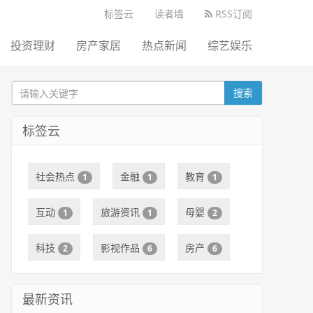
标签云
读者墙
RSS订阅
投资理财
房产家居
热点新闻
综艺娱乐
搜索
标签云
社会热点
金融
教育
1
1
1
互动
旅游资讯
母婴
1
1
2
科技
影视作品
房产
2
6
6
最新资讯