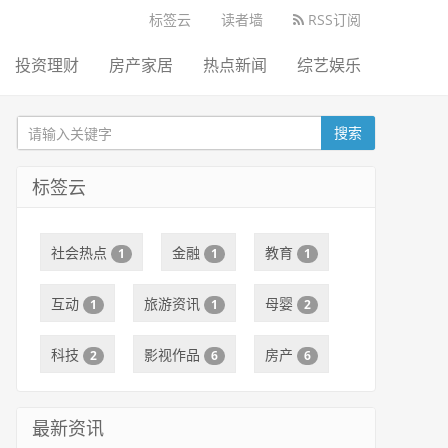
标签云
读者墙
RSS订阅
投资理财
房产家居
热点新闻
综艺娱乐
搜索
标签云
社会热点
金融
教育
1
1
1
互动
旅游资讯
母婴
1
1
2
科技
影视作品
房产
2
6
6
最新资讯