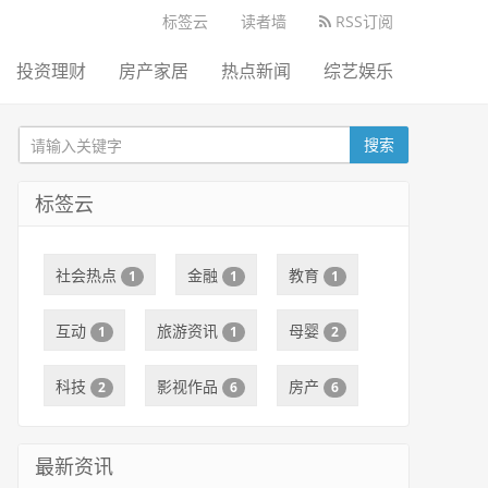
标签云
读者墙
RSS订阅
投资理财
房产家居
热点新闻
综艺娱乐
搜索
标签云
社会热点
金融
教育
1
1
1
互动
旅游资讯
母婴
1
1
2
科技
影视作品
房产
2
6
6
最新资讯